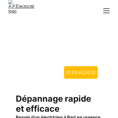
Électricien 
Bart ( 25420 )
Demande de devis
07.83.44.24.20
Dépannage rapide 
et efficace 
Besoin d’un électricien à Bart en urgence 