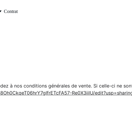
Contrat
cédez à nos conditions générales de vente. Si celle-ci ne so
S8Oh0CkqeT06hrY7gIfrETcFA57-Re0X3iilU/edit?usp=sharin